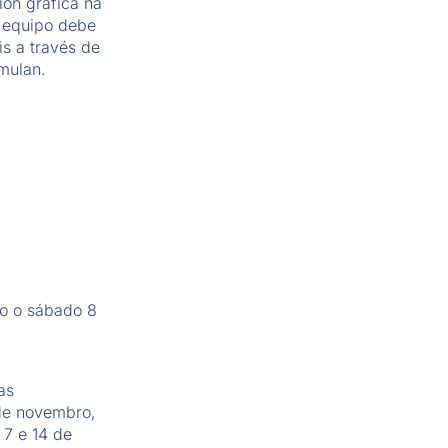
ón gráfica na
u equipo debe
is a través de
mulan.
io o sábado 8
as
 de novembro,
 7 e 14 de