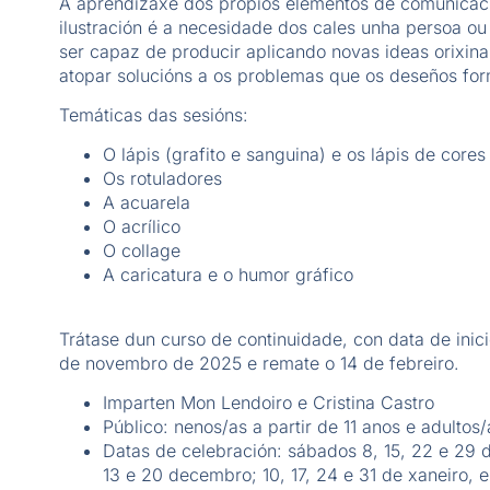
A aprendizaxe dos propios elementos de comunicaci
ilustración é a necesidade dos cales unha persoa o
ser capaz de producir aplicando novas ideas orixina
atopar solucións a os problemas que os deseños for
Temáticas das sesións:
O lápis (grafito e sanguina) e os lápis de cores
Os rotuladores
A acuarela
O acrílico
O collage
A caricatura e o humor gráfico
Trátase dun curso de continuidade, con data de inic
de novembro de 2025 e remate o 14 de febreiro.
Imparten Mon Lendoiro e Cristina Castro
Público: nenos/as a partir de 11 anos e adultos/
Datas de celebración: sábados 8, 15, 22 e 29
13 e 20 decembro; 10, 17, 24 e 31 de xaneiro, e