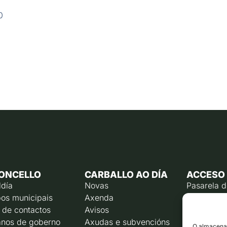
0
ONCELLO
CARBALLO AO DÍA
ACCESO
ldía
Novas
Pasarela 
os municipais
Axenda
Emprego p
 de contactos
Avisos
Calendari
contribuín
nos de goberno
Axudas e subvencións
O almacenam