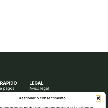
 RÁPIDO
LEGAL
de pagos
Aviso legal
úblico
Política de privacidade
Xestionar o consentimento
o do
Política de cookies (UE)
te
ento ou acceso técnico é estritamente necesario co fin lexítimo de