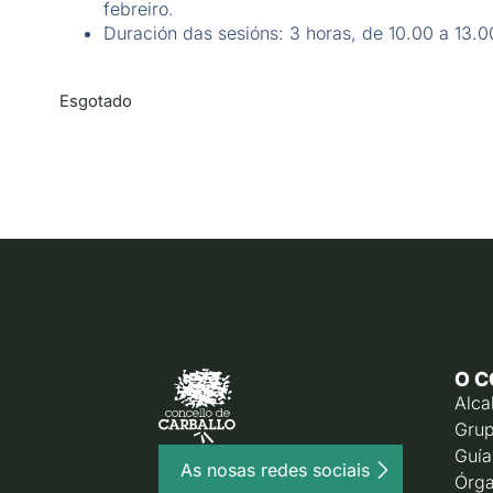
febreiro.
Duración das sesións: 3 horas, de 10.00 a 13.0
Esgotado
O C
Alca
Grup
Guía
As nosas redes sociais
Órga