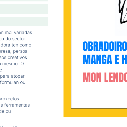
son moi variadas
ou do sector
radora ten como
presa, persoa
sos creativos
do mesmo. O
e
 para atopar
 formulan ou
proxectos
as ferramentas
de ou