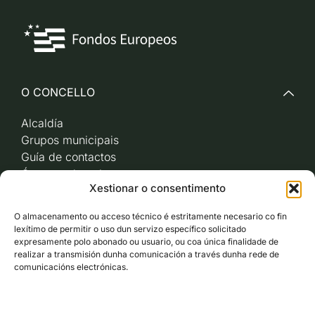
O CONCELLO
Alcaldía
Grupos municipais
Guía de contactos
Órganos de goberno
Xestionar o consentimento
Acceso a videoactas
Sesións de pleno e
O almacenamento ou acceso técnico é estritamente necesario co fin
xunta de goberno local
lexítimo de permitir o uso dun servizo específico solicitado
Imaxe corporativa
expresamente polo abonado ou usuario, ou coa única finalidade de
realizar a transmisión dunha comunicación a través dunha rede de
comunicacións electrónicas.
CARBALLO AO DÍA
ACCESO RÁPIDO