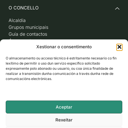
O CONCELLO
Alcaldía
Grupos municipais
Guía de contactos
Órganos de goberno
Xestionar o consentimento
Acceso a videoactas
Sesións de pleno e
O almacenamento ou acceso técnico é estritamente necesario co fin
xunta de goberno local
lexítimo de permitir o uso dun servizo específico solicitado
Imaxe corporativa
expresamente polo abonado ou usuario, ou coa única finalidade de
realizar a transmisión dunha comunicación a través dunha rede de
comunicacións electrónicas.
CARBALLO AO DÍA
ACCESO RÁPIDO
Aceptar
ACCESIBILIDADE
Rexeitar