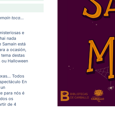
amaín toca…
isteriosas e
hai nada
e Samaín está
ara a ocasión,
o tema destas
n ou Halloween
ruxas… Todos
espectáculo En
 un
e para nós é
odos os
rtir de 4