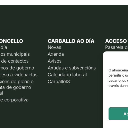
ONCELLO
CARBALLO AO DÍA
ACCESO
ldía
Novas
Pasarela 
os municipais
Axenda
Emprego p
 de contactos
Avisos
Calendari
contribuín
nos de goberno
Axudas e subvencións
O almacenam
Rexistro e
ceso a videoactas
Calendario laboral
permitir o 
Liña direc
usuario, ou
ións de pleno e
Carballo18
través dunh
nta de goberno
Corporaci
al
e corporativa
A