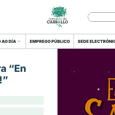
 AO DÍA
EMPREGO PÚBLICO
SEDE ELECTRÓNI
ra “En
!”