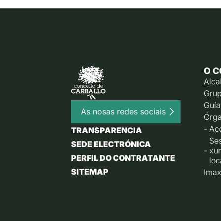
O C
Alca
Grup
Guía
As nosas redes sociais
Órga
Ac
TRANSPARENCIA
Ses
SEDE ELECTRÓNICA
xu
PERFIL DO CONTRATANTE
loc
SITEMAP
Imax