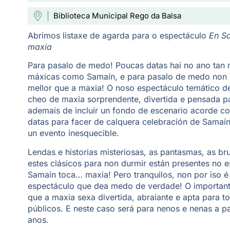
Biblioteca Municipal Rego da Balsa
Abrimos listaxe de agarda para o espectáculo
En S
maxia
Para pasalo de medo! Poucas datas hai no ano tan m
máxicas como Samaín, e para pasalo de medo non 
mellor que a maxia! O noso espectáculo temático d
cheo de maxia sorprendente, divertida e pensada p
ademais de incluír un fondo de escenario acorde c
datas para facer de calquera celebración de Samaí
un evento inesquecible.
Lendas e historias misteriosas, as pantasmas, as b
estes clásicos para non durmir están presentes no 
Samaín toca… maxia! Pero tranquilos, non por iso é
espectáculo que dea medo de verdade! O important
que a maxia sexa divertida, abraiante e apta para t
públicos. E neste caso será para nenos e nenas a pa
anos.