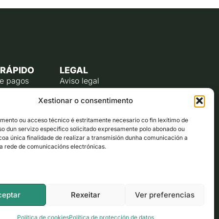
 RÁPIDO
LEGAL
de pagos
Aviso legal
úblico
Política de privacidade
Xestionar o consentimento
o do
Política de cookies (UE)
te
ento ou acceso técnico é estritamente necesario co fin lexítimo de
lectrónico
uso dun servizo específico solicitado expresamente polo abonado ou
ta co alcalde
 coa única finalidade de realizar a transmisión dunha comunicación a
a rede de comunicacións electrónicas.
ón municipal
ceptar
Rexeitar
Ver preferencias
Política de cookies
Política de protección de datos