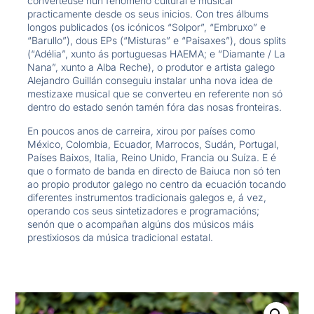
converteuse nun fenómeno cultural e musical
practicamente desde os seus inicios. Con tres álbums
longos publicados (os icónicos “Solpor”, “Embruxo” e
“Barullo”), dous EPs (“Misturas” e “Paisaxes”), dous splits
(“Adélia”, xunto ás portuguesas HAEMA; e “Diamante / La
Nana”, xunto a Alba Reche), o produtor e artista galego
Alejandro Guillán conseguiu instalar unha nova idea de
mestizaxe musical que se converteu en referente non só
dentro do estado senón tamén fóra das nosas fronteiras.
En poucos anos de carreira, xirou por países como
México, Colombia, Ecuador, Marrocos, Sudán, Portugal,
Países Baixos, Italia, Reino Unido, Francia ou Suíza. E é
que o formato de banda en directo de Baiuca non só ten
ao propio produtor galego no centro da ecuación tocando
diferentes instrumentos tradicionais galegos e, á vez,
operando cos seus sintetizadores e programacións;
senón que o acompañan algúns dos músicos máis
prestixiosos da música tradicional estatal.