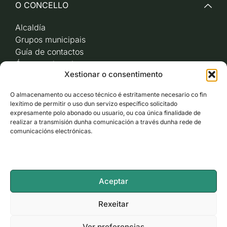
O CONCELLO
Alcaldía
Grupos municipais
Guía de contactos
Órganos de goberno
Xestionar o consentimento
Acceso a videoactas
Sesións de pleno e
O almacenamento ou acceso técnico é estritamente necesario co fin
xunta de goberno local
lexítimo de permitir o uso dun servizo específico solicitado
Imaxe corporativa
expresamente polo abonado ou usuario, ou coa única finalidade de
realizar a transmisión dunha comunicación a través dunha rede de
comunicacións electrónicas.
CARBALLO AO DÍA
ACCESO RÁPIDO
Aceptar
ACCESIBILIDADE
Rexeitar
Ver preferencias