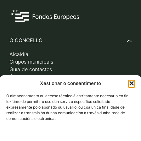
O CONCELLO
Alcaldía
Grupos municipais
Guía de contactos
Órganos de goberno
Xestionar o consentimento
Acceso a videoactas
Sesións de pleno e
O almacenamento ou acceso técnico é estritamente necesario co fin
xunta de goberno local
lexítimo de permitir o uso dun servizo específico solicitado
Imaxe corporativa
expresamente polo abonado ou usuario, ou coa única finalidade de
realizar a transmisión dunha comunicación a través dunha rede de
comunicacións electrónicas.
CARBALLO AO DÍA
ACCESO RÁPIDO