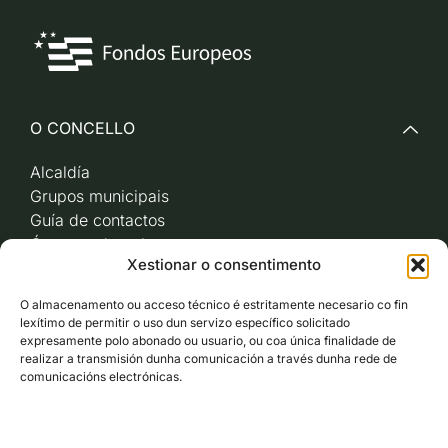
O CONCELLO
Alcaldía
Grupos municipais
Guía de contactos
Órganos de goberno
Xestionar o consentimento
Acceso a videoactas
Sesións de pleno e
O almacenamento ou acceso técnico é estritamente necesario co fin
xunta de goberno local
lexítimo de permitir o uso dun servizo específico solicitado
Imaxe corporativa
expresamente polo abonado ou usuario, ou coa única finalidade de
realizar a transmisión dunha comunicación a través dunha rede de
comunicacións electrónicas.
CARBALLO AO DÍA
ACCESO RÁPIDO