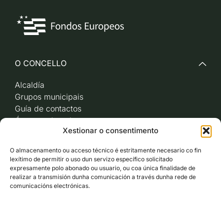
O CONCELLO
Alcaldía
Grupos municipais
Guía de contactos
Órganos de goberno
Xestionar o consentimento
Acceso a videoactas
Sesións de pleno e
O almacenamento ou acceso técnico é estritamente necesario co fin
xunta de goberno local
lexítimo de permitir o uso dun servizo específico solicitado
Imaxe corporativa
expresamente polo abonado ou usuario, ou coa única finalidade de
realizar a transmisión dunha comunicación a través dunha rede de
comunicacións electrónicas.
CARBALLO AO DÍA
ACCESO RÁPIDO