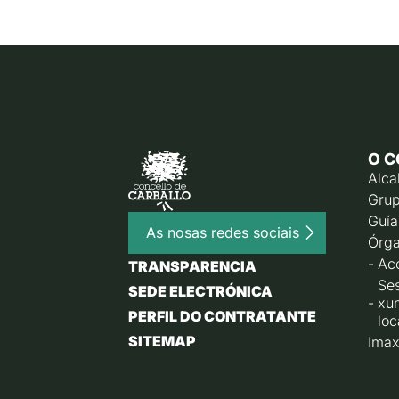
O C
Alca
Grup
Guía
As nosas redes sociais
Órga
Ac
TRANSPARENCIA
Ses
SEDE ELECTRÓNICA
xu
PERFIL DO CONTRATANTE
loc
SITEMAP
Imax