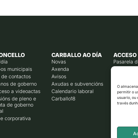
ONCELLO
CARBALLO AO DÍA
ACCESO
ldía
Novas
Pasarela 
os municipais
Axenda
Emprego p
 de contactos
Avisos
Calendari
contribuín
nos de goberno
Axudas e subvencións
O almacenam
Rexistro e
ceso a videoactas
Calendario laboral
permitir o 
Liña direc
usuario, ou
ións de pleno e
Carballo18
través dunh
nta de goberno
Corporaci
al
e corporativa
A