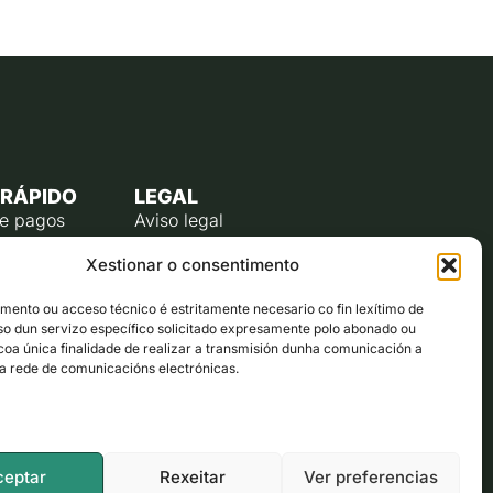
 RÁPIDO
LEGAL
de pagos
Aviso legal
úblico
Política de privacidade
Xestionar o consentimento
o do
Política de cookies (UE)
te
ento ou acceso técnico é estritamente necesario co fin lexítimo de
lectrónico
uso dun servizo específico solicitado expresamente polo abonado ou
ta co alcalde
 coa única finalidade de realizar a transmisión dunha comunicación a
a rede de comunicacións electrónicas.
ón municipal
ceptar
Rexeitar
Ver preferencias