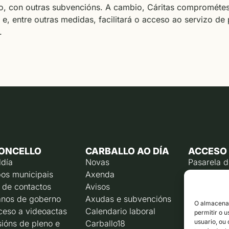
o, con outras subvencións. A cambio, Cáritas comprométes
e, entre outras medidas, facilitará o acceso ao servizo de
.
ONCELLO
CARBALLO AO DÍA
ACCESO
ldía
Novas
Pasarela 
os municipais
Axenda
Emprego p
 de contactos
Avisos
Calendari
contribuín
nos de goberno
Axudas e subvencións
O almacenam
Rexistro e
ceso a videoactas
Calendario laboral
permitir o 
Liña direc
usuario, ou
ións de pleno e
Carballo18