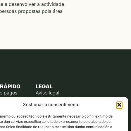
e a desenvolver a actividade
 persoas propostas pola área
 RÁPIDO
LEGAL
de pagos
Aviso legal
úblico
Política de privacidade
Xestionar o consentimento
o do
Política de cookies (UE)
te
ento ou acceso técnico é estritamente necesario co fin lexítimo de
lectrónico
uso dun servizo específico solicitado expresamente polo abonado ou
ta co alcalde
 coa única finalidade de realizar a transmisión dunha comunicación a