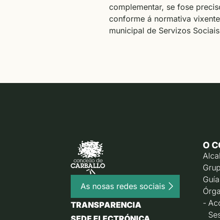
complementar, se fose precis
conforme á normativa vixente 
municipal de Servizos Sociais
O C
Alca
Grup
Guía
As nosas redes sociais
Órga
Ac
TRANSPARENCIA
Ses
SEDE ELECTRÓNICA