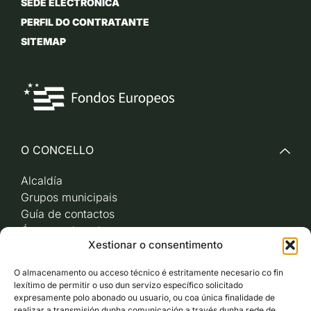
SEDE ELECTRÓNICA
PERFIL DO CONTRATANTE
SITEMAP
O CONCELLO
Alcaldía
Grupos municipais
Guía de contactos
Órganos de goberno
Xestionar o consentimento
Acceso a videoactas
Sesións de pleno e
O almacenamento ou acceso técnico é estritamente necesario co fin
xunta de goberno local
lexítimo de permitir o uso dun servizo específico solicitado
Imaxe corporativa
expresamente polo abonado ou usuario, ou coa única finalidade de
realizar a transmisión dunha comunicación a través dunha rede de