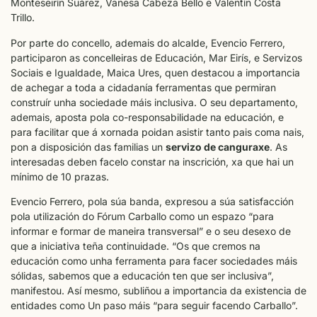
Monteseirín Suárez, Vanesa Cabeza Bello e Valentín Costa
Trillo.
Por parte do concello, ademais do alcalde, Evencio Ferrero,
participaron as concelleiras de Educación, Mar Eirís, e Servizos
Sociais e Igualdade, Maica Ures, quen destacou a importancia
de achegar a toda a cidadanía ferramentas que permiran
construír unha sociedade máis inclusiva. O seu departamento,
ademais, aposta pola co-responsabilidade na educación, e
para facilitar que á xornada poidan asistir tanto pais coma nais,
pon a disposición das familias un
servizo de canguraxe
. As
interesadas deben facelo constar na inscrición, xa que hai un
mínimo de 10 prazas.
Evencio Ferrero, pola súa banda, expresou a súa satisfacción
pola utilización do Fórum Carballo como un espazo “para
informar e formar de maneira transversal” e o seu desexo de
que a iniciativa teña continuidade. “Os que cremos na
educación como unha ferramenta para facer sociedades máis
sólidas, sabemos que a educación ten que ser inclusiva”,
manifestou. Así mesmo, subliñou a importancia da existencia de
entidades como Un paso máis “para seguir facendo Carballo”.