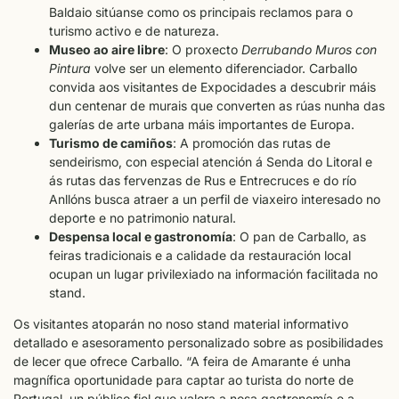
Baldaio sitúanse como os principais reclamos para o
turismo activo e de natureza.
Museo ao aire libre
: O proxecto
Derrubando Muros con
Pintura
volve ser un elemento diferenciador. Carballo
convida aos visitantes de Expocidades a descubrir máis
dun centenar de murais que converten as rúas nunha das
galerías de arte urbana máis importantes de Europa.
Turismo de camiños
: A promoción das rutas de
sendeirismo, con especial atención á Senda do Litoral e
ás rutas das fervenzas de Rus e Entrecruces e do río
Anllóns busca atraer a un perfil de viaxeiro interesado no
deporte e no patrimonio natural.
Despensa local e gastronomía
: O pan de Carballo, as
feiras tradicionais e a calidade da restauración local
ocupan un lugar privilexiado na información facilitada no
stand.
Os visitantes atoparán no noso stand material informativo
detallado e asesoramento personalizado sobre as posibilidades
de lecer que ofrece Carballo. “A feira de Amarante é unha
magnífica oportunidade para captar ao turista do norte de
Portugal, un público fiel que valora a nosa gastronomía e a