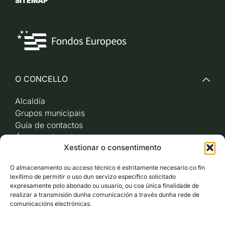
SITEMAP
O CONCELLO
Alcaldía
Grupos municipais
Guía de contactos
Órganos de goberno
Xestionar o consentimento
Acceso a videoactas
Sesións de pleno e
O almacenamento ou acceso técnico é estritamente necesario co fin
xunta de goberno local
lexítimo de permitir o uso dun servizo específico solicitado
Imaxe corporativa
expresamente polo abonado ou usuario, ou coa única finalidade de
realizar a transmisión dunha comunicación a través dunha rede de
comunicacións electrónicas.
CARBALLO AO DÍA