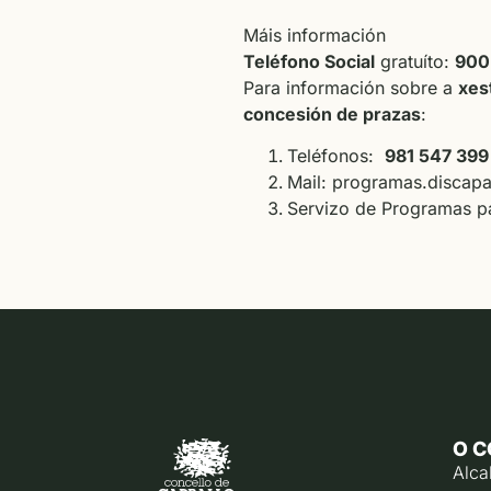
Máis información
Teléfono Social
gratuíto:
900
Para información sobre a
xes
concesión de prazas
:
Teléfonos:
981 547 399
Mail:
programas.discapa
Servizo de Programas pa
O C
Alca