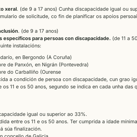
o xeral
.
(de 9 a 17 anos) Cunha discapacidade igual ou su
mulario de solicitude, co fin de planificar os apoios persoa
nclusión
. (de 9 a 17 anos)
específicos para persoas con discapacidade.
(de 11 a 5
inte instalacións:
ndarío, en Bergondo (A Coruña)
re de Panxón, en Nigrán (Pontevedra)
re do Carballiño (Ourense
ida a condición de persoa con discapacidade, cun grao ig
 os 11 e os 50 anos, segundo se indica en cada unha das 
capacidade igual ou superior ao 33%.
ida entre os 11 e os 50 anos. Ter cumprida a idade mínima
 súa finalización.
 concello de Galicia.