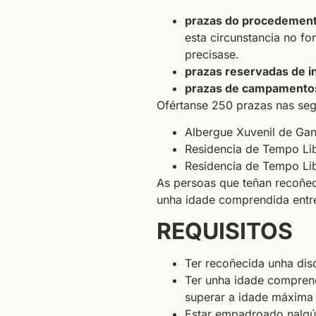
prazas do procedement
esta circunstancia no for
precisase.
prazas reservadas de i
prazas de campamentos 
Ofértanse 250 prazas nas segu
Albergue Xuvenil de Ga
Residencia de Tempo Lib
Residencia de Tempo Lib
As persoas que teñan recoñec
unha idade comprendida entre
REQUISITOS
Ter recoñecida unha dis
Ter unha idade comprend
superar a idade máxima á
Estar empadroado nalgún