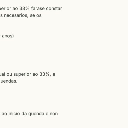
perior ao 33% farase constar
is necesarios, se os
0 anos)
ual ou superior ao 33%, e
quendas.
 ao inicio da quenda e non