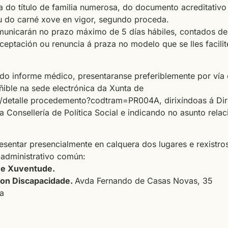
 do título de familia numerosa, do documento acreditativo
u do carné xove en vigor, segundo proceda.
unicarán no prazo máximo de 5 días hábiles, contados de
aceptación ou renuncia á praza no modelo que se lles facilit
do informe médico, presentaranse preferiblemente por vía e
ñible na sede electrónica da Xunta de
/detalle
procedemento?codtram=PR004A, dirixíndoas á Dire
a Consellería de Política Social e indicando no asunto 
sentar presencialmente en calquera dos lugares e rexistro
administrativo común:
l e Xuventude.
con Discapacidade.
Avda Fernando de Casas Novas, 35
a