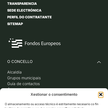
TRANSPARENCIA
SEDE ELECTRÓNICA
PERFIL DO CONTRATANTE
SITEMAP
O CONCELLO
Alcaldía
Grupos municipais
Guía de contactos
Órganos de goberno
Xestionar o consentimento
Acceso a videoactas
Sesións de pleno e
O almacenamento ou acceso técnico é estritamente necesario co fin
xunta de goberno local