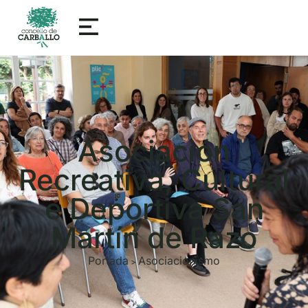
Asociación
Recreativa, Cultural
e Deportiva San
Martín de Razo
Portada
Asociacionismo
>