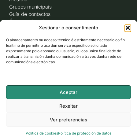
Grupos municipais
Guía de contactos
Órganos de goberno
Xestionar o consentimento
Acceso a videoactas
Sesións de pleno e
O almacenamento ou acceso técnico é estritamente necesario co fin
xunta de goberno local
lexítimo de permitir o uso dun servizo específico solicitado
Imaxe corporativa
expresamente polo abonado ou usuario, ou coa única finalidade de
realizar a transmisión dunha comunicación a través dunha rede de
comunicacións electrónicas.
CARBALLO AO DÍA
ACCESO RÁPIDO
Aceptar
ACCESIBILIDADE
Rexeitar
Ver preferencias
LEGAL
Política de cookies
Política de protección de datos