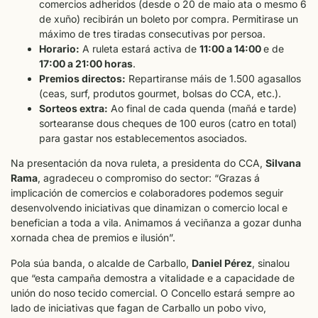
comercios adheridos (desde o 20 de maio ata o mesmo 6
de xuño) recibirán un boleto por compra. Permitirase un
máximo de tres tiradas consecutivas por persoa.
Horario:
A ruleta estará activa de
11:00 a 14:00
e de
17:00 a 21:00 horas
.
Premios directos:
Repartiranse máis de 1.500 agasallos
(ceas, surf, produtos gourmet, bolsas do CCA, etc.).
Sorteos extra:
Ao final de cada quenda (mañá e tarde)
sortearanse dous cheques de 100 euros (catro en total)
para gastar nos establecementos asociados.
Na presentación da nova ruleta, a presidenta do CCA,
Silvana
Rama
, agradeceu o compromiso do sector: “Grazas á
implicación de comercios e colaboradores podemos seguir
desenvolvendo iniciativas que dinamizan o comercio local e
benefician a toda a vila. Animamos á veciñanza a gozar dunha
xornada chea de premios e ilusión”.
Pola súa banda, o alcalde de Carballo,
Daniel Pérez
, sinalou
que “esta campaña demostra a vitalidade e a capacidade de
unión do noso tecido comercial. O Concello estará sempre ao
lado de iniciativas que fagan de Carballo un pobo vivo,