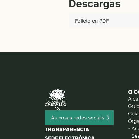
Descargas
Folleto en PDF
O C
Alca
Grup
Guía
As nosas redes sociais
Órga
Ac
TRANSPARENCIA
Ses
SEDE ELECTRÓNICA