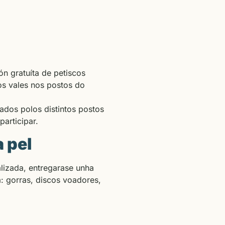
ón gratuíta de petiscos
os vales nos postos do
ados polos distintos postos
articipar.
 pel
lizada, entregarase unha
a: gorras, discos voadores,