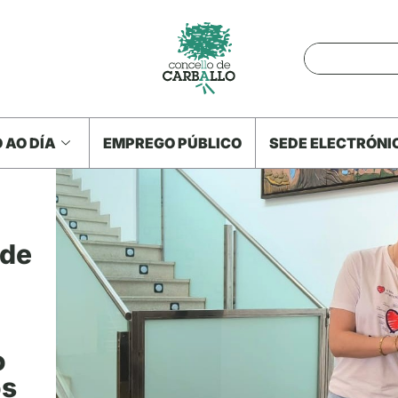
 AO DÍA
EMPREGO PÚBLICO
SEDE ELECTRÓNI
 de
o
os