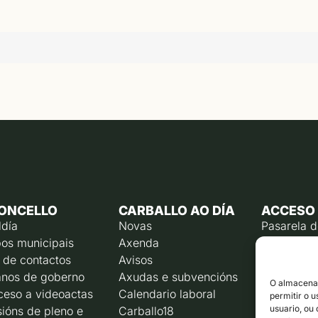
ONCELLO
CARBALLO AO DÍA
ACCESO
ldía
Novas
Pasarela 
os municipais
Axenda
Emprego p
 de contactos
Avisos
Calendari
contribuín
nos de goberno
Axudas e subvencións
O almacenam
Rexistro e
ceso a videoactas
Calendario laboral
permitir o 
Liña direc
usuario, ou
ións de pleno e
Carballo18