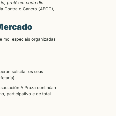
ria, protéxea cada día
.
ñola Contra o Cancro (AECC),
 Mercado
e moi especiais organizadas
berán solicitar os seus
etaría).
asociación A Praza continúan
 participativo e de total