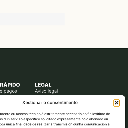
 RÁPIDO
LEGAL
de pagos
Aviso legal
úblico
Política de privacidade
Xestionar o consentimento
o do
Política de cookies (UE)
te
ento ou acceso técnico é estritamente necesario co fin lexítimo de
lectrónico
uso dun servizo específico solicitado expresamente polo abonado ou
ta co alcalde
 coa única finalidade de realizar a transmisión dunha comunicación a