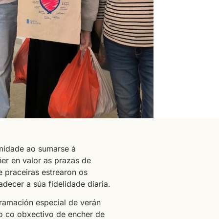
imidade ao sumarse á
ñer en valor as prazas de
 praceiras estrearon os
decer a súa fidelidade diaria.
gramación especial de verán
o co obxectivo de encher de