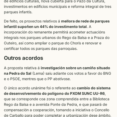
de edificios culturais, nova cuberta para o Pazo da Cultura,
investimentos en edificios municipais e reforma integral de tres
parques infantís.
De feito, os proxectos relativos á
mellora de rede de parques
infantil supoñen un 44% do investimento total
. A
incorporación do remanente permitirá acometer actuacións
integrais nos parques urbanos do Rego da Balsa e a Praza do
Outeiro, así como ampliar o parque do Chorís e renovar e
certificar todos os parques das parroquias.
Outros acordos
A proposta relativa á
investigación sobre un camiño situado
na Pedra do Sal
(Lema) saíu adiante cos votos a favor do BNG
e o PSOE, mentres que o PP abstívose.
O único acordo unánime foi o referente ao
cambio do sistema
de desenvolvemento do polígono do PXOM SUNC UU-R6
,
que se corresponde coa zona comprendida entre a Biblioteca
Rego da Balsa e a avenida Ponte da Pedra, e que pasará de
compensación a cooperación, tomando a iniciativa o Concello
de Carballo para poder completar a urbanización dese ámbito.