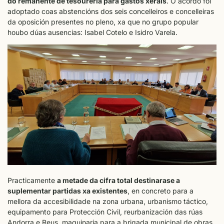
do remanente de tesourería para gastos xerais
. O acordo foi
adoptado coas abstencións dos seis concelleiros e concelleiras
da oposición presentes no pleno, xa que no grupo popular
houbo dúas ausencias: Isabel Cotelo e Isidro Varela.
Practicamente
a metade da cifra total destinarase a
suplementar partidas xa existentes
, en concreto para a
mellora da accesibilidade na zona urbana, urbanismo táctico,
equipamento para Protección Civil, reurbanización das rúas
Andorra e Reus, maquinaria para a brigada municipal de obras,