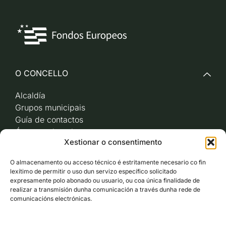
O CONCELLO
Alcaldía
Grupos municipais
Guía de contactos
Órganos de goberno
Xestionar o consentimento
Acceso a videoactas
Sesións de pleno e
O almacenamento ou acceso técnico é estritamente necesario co fin
xunta de goberno local
lexítimo de permitir o uso dun servizo específico solicitado
Imaxe corporativa
expresamente polo abonado ou usuario, ou coa única finalidade de
realizar a transmisión dunha comunicación a través dunha rede de
comunicacións electrónicas.
CARBALLO AO DÍA