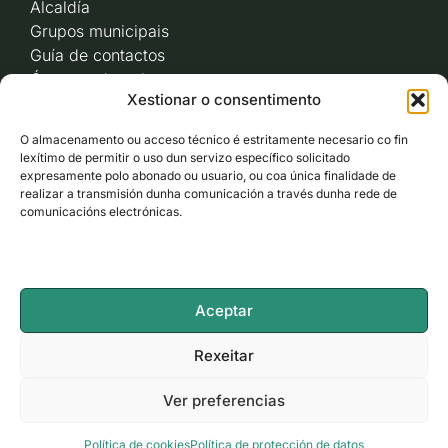
Alcaldía
Grupos municipais
Guía de contactos
Órganos de goberno
Xestionar o consentimento
Acceso a videoactas
Sesións de pleno e
O almacenamento ou acceso técnico é estritamente necesario co fin
xunta de goberno local
lexítimo de permitir o uso dun servizo específico solicitado
Imaxe corporativa
expresamente polo abonado ou usuario, ou coa única finalidade de
realizar a transmisión dunha comunicación a través dunha rede de
comunicacións electrónicas.
CARBALLO AO DÍA
ACCESO RÁPIDO
Aceptar
ACCESIBILIDADE
Rexeitar
Ver preferencias
LEGAL
Política de cookies
Política de protección de datos