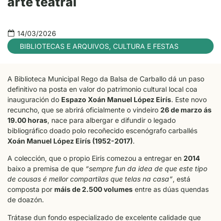
arte teatral
14/03/2026
BIBLIOTECAS E ARQUIVOS
,
CULTURA E FESTAS
A Biblioteca Municipal Rego da Balsa de Carballo dá un paso
definitivo na posta en valor do patrimonio cultural local coa
inauguración do
Espazo Xoán Manuel López Eirís
. Este novo
recuncho, que se abrirá oficialmente o vindeiro
26 de marzo ás
19.00 horas
, nace para albergar e difundir o legado
bibliográfico doado polo recoñecido escenógrafo carballés
Xoán Manuel López Eirís (1952-2017)
.
A colección, que o propio Eirís comezou a entregar en
2014
baixo a premisa de que
“sempre fun da idea de que este tipo
de cousas é mellor compartilas que telas na casa”
, está
composta por
máis de 2.500 volumes
entre as dúas quendas
de doazón.
Trátase dun fondo especializado de excelente calidade que