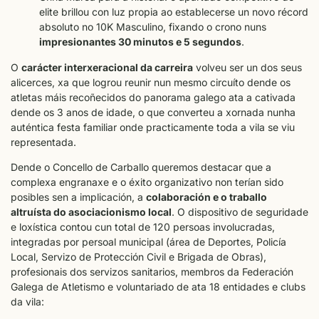
elite brillou con luz propia ao establecerse un novo récord
absoluto no 10K Masculino, fixando o crono nuns
impresionantes 30 minutos e 5 segundos
.
O
carácter interxeracional da carreira
volveu ser un dos seus
alicerces, xa que logrou reunir nun mesmo circuíto dende os
atletas máis recoñecidos do panorama galego ata a cativada
dende os 3 anos de idade, o que converteu a xornada nunha
auténtica festa familiar onde practicamente toda a vila se viu
representada.
Dende o Concello de Carballo queremos destacar que a
complexa engranaxe e o éxito organizativo non terían sido
posibles sen a implicación, a
colaboración e o traballo
altruísta do asociacionismo local
. O dispositivo de seguridade
e loxística contou cun total de 120 persoas involucradas,
integradas por persoal municipal (área de Deportes, Policía
Local, Servizo de Protección Civil e Brigada de Obras),
profesionais dos servizos sanitarios, membros da Federación
Galega de Atletismo e voluntariado de ata 18 entidades e clubs
da vila: