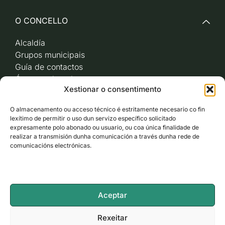
O CONCELLO
Alcaldía
Grupos municipais
Guía de contactos
Órganos de goberno
Xestionar o consentimento
Acceso a videoactas
Sesións de pleno e
O almacenamento ou acceso técnico é estritamente necesario co fin
xunta de goberno local
lexítimo de permitir o uso dun servizo específico solicitado
Imaxe corporativa
expresamente polo abonado ou usuario, ou coa única finalidade de
realizar a transmisión dunha comunicación a través dunha rede de
comunicacións electrónicas.
CARBALLO AO DÍA
ACCESO RÁPIDO
Aceptar
ACCESIBILIDADE
Rexeitar