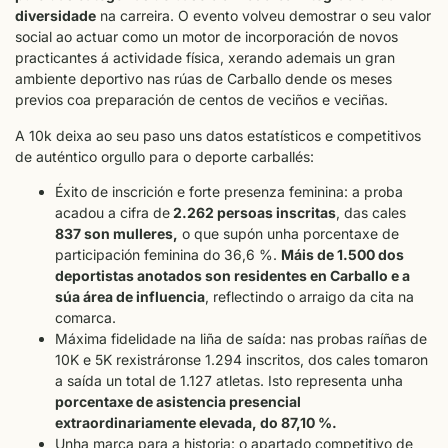
diversidade
na carreira. O evento volveu demostrar o seu valor
social ao actuar como un motor de incorporación de novos
practicantes á actividade física, xerando ademais un gran
ambiente deportivo nas rúas de Carballo dende os meses
previos coa preparación de centos de veciños e veciñas.
A 10k deixa ao seu paso uns datos estatísticos e competitivos
de auténtico orgullo para o deporte carballés:
Éxito de inscrición e forte presenza feminina: a proba
acadou a cifra de
2.262 persoas inscritas
, das cales
837 son mulleres,
o que supón unha porcentaxe de
participación feminina do 36,6 %.
Máis de 1.500 dos
deportistas anotados son residentes en Carballo e a
súa área de influencia
, reflectindo o arraigo da cita na
comarca.
Máxima fidelidade na liña de saída: nas probas raíñas de
10K e 5K rexistráronse 1.294 inscritos, dos cales tomaron
a saída un total de 1.127 atletas. Isto representa unha
porcentaxe de asistencia presencial
extraordinariamente elevada, do 87,10 %.
Unha marca para a historia: o apartado competitivo de