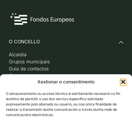
O CONCELLO
Alcaldía
Grupos municipais
Guía de contactos
Órganos de goberno
Xestionar o consentimento
Acceso a videoactas
Sesións de pleno e
O almacenamento ou acceso técnico é estritamente necesario co fin
xunta de goberno local
lexítimo de permitir o uso dun servizo específico solicitado
Imaxe corporativa
expresamente polo abonado ou usuario, ou coa única finalidade de
realizar a transmisión dunha comunicación a través dunha rede de
comunicacións electrónicas.
CARBALLO AO DÍA