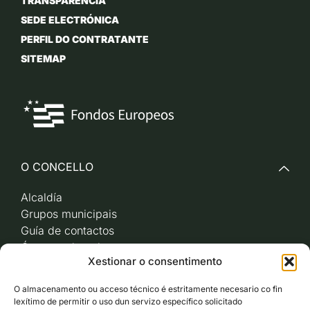
TRANSPARENCIA
SEDE ELECTRÓNICA
PERFIL DO CONTRATANTE
SITEMAP
O CONCELLO
Alcaldía
Grupos municipais
Guía de contactos
Órganos de goberno
Xestionar o consentimento
Acceso a videoactas
Sesións de pleno e
O almacenamento ou acceso técnico é estritamente necesario co fin
xunta de goberno local
lexítimo de permitir o uso dun servizo específico solicitado