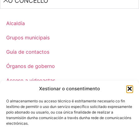
O CONCELLO
Alcaldía
Grupos municipais
Guía de contactos
Órganos de goberno
Acceso a videoactas
Xestionar o consentimento
Sesións de pleno e
xunta de goberno local
O almacenamento ou acceso técnico é estritamente necesario co fin
lexítimo de permitir o uso dun servizo específico solicitado expresamente
polo abonado ou usuario, ou coa única finalidade de realizar a
Imaxe corporativa
transmisión dunha comunicación a través dunha rede de comunicacións
electrónicas.
CARBALLO AO DÍA