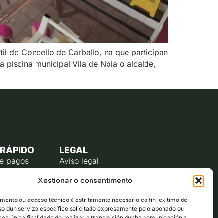
il do Concello de Carballo, na que participan
 piscina municipal Vila de Noia o alcalde,
 RÁPIDO
LEGAL
de pagos
Aviso legal
úblico
Política de privacidade
Xestionar o consentimento
o do
Política de cookies (UE)
te
ento ou acceso técnico é estritamente necesario co fin lexítimo de
lectrónico
uso dun servizo específico solicitado expresamente polo abonado ou
ta co alcalde
 coa única finalidade de realizar a transmisión dunha comunicación a