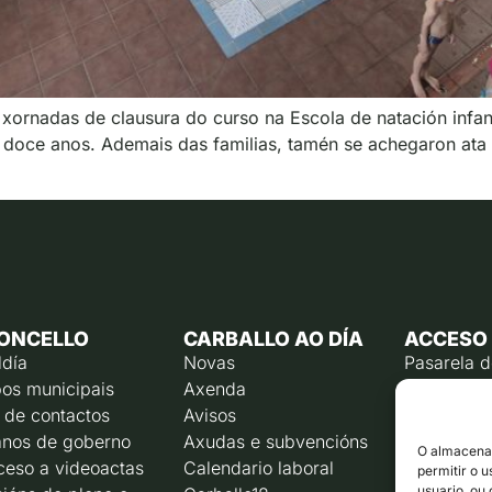
xornadas de clausura do curso na Escola de natación infant
doce anos. Ademais das familias, tamén se achegaron ata a
ONCELLO
CARBALLO AO DÍA
ACCESO
ldía
Novas
Pasarela 
os municipais
Axenda
Emprego p
 de contactos
Avisos
Calendari
contribuín
nos de goberno
Axudas e subvencións
O almacenam
Rexistro e
ceso a videoactas
Calendario laboral
permitir o 
Liña direc
usuario, ou